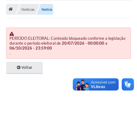
Notícias
Notícia
Publicações
A Prefeitura
A Nossa Cidade
PERÍODO ELEITORAL: Conteúdo bloqueado conforme a legislação
durante o período eleitoral de
20/07/2026 - 00:00:00
a
Mapa do Site
06/10/2026 - 23:59:00
.
Ouvidoria
Voltar
SIC
Legislação
Notícias
Formulários
Conselho Tutelar.
Carta de Serviços