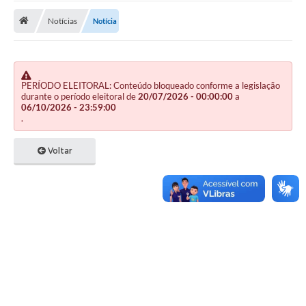
Notícias
Notícia
Publicações
A Prefeitura
A Nossa Cidade
PERÍODO ELEITORAL: Conteúdo bloqueado conforme a legislação
durante o período eleitoral de
20/07/2026 - 00:00:00
a
Mapa do Site
06/10/2026 - 23:59:00
.
Ouvidoria
Voltar
SIC
Legislação
Notícias
Formulários
Conselho Tutelar.
Carta de Serviços