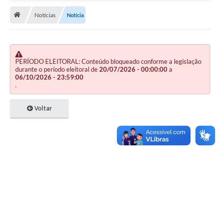
Notícias
Notícia
Publicações
A Prefeitura
A Nossa Cidade
PERÍODO ELEITORAL: Conteúdo bloqueado conforme a legislação
durante o período eleitoral de
20/07/2026 - 00:00:00
a
Mapa do Site
06/10/2026 - 23:59:00
.
Ouvidoria
Voltar
SIC
Legislação
Notícias
Formulários
Conselho Tutelar.
Carta de Serviços