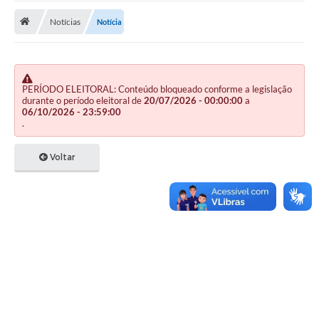
Notícias
Notícia
Publicações
A Prefeitura
A Nossa Cidade
PERÍODO ELEITORAL: Conteúdo bloqueado conforme a legislação
durante o período eleitoral de
20/07/2026 - 00:00:00
a
Mapa do Site
06/10/2026 - 23:59:00
.
Ouvidoria
Voltar
SIC
Legislação
Notícias
Formulários
Conselho Tutelar.
Carta de Serviços