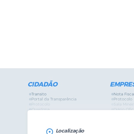
CIDADÃO
EMPRE
Transito
Nota Fisca
Portal da Transparência
Protocolo
Protocolo
Sala Mine
Ouvidoria
Diário Ofic
Vigilância Sanitária
Certidões
SIC
IPTU
IPTU
Licença de
Legislação
Licitações
Localização