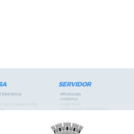
SA
SERVIDOR
l Eletrônica
Protocolo
WebMail
ira do Empreendedor
Help Desk
ial
Informe de rendimento
Contracheque
Formulários
 Localização
GPI
Diário Oficial