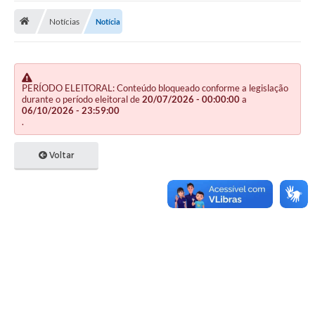
Notícias
Notícia
Publicações
A Prefeitura
A Nossa Cidade
PERÍODO ELEITORAL: Conteúdo bloqueado conforme a legislação
durante o período eleitoral de
20/07/2026 - 00:00:00
a
Mapa do Site
06/10/2026 - 23:59:00
.
Ouvidoria
Voltar
SIC
Legislação
Notícias
Formulários
Conselho Tutelar.
Carta de Serviços