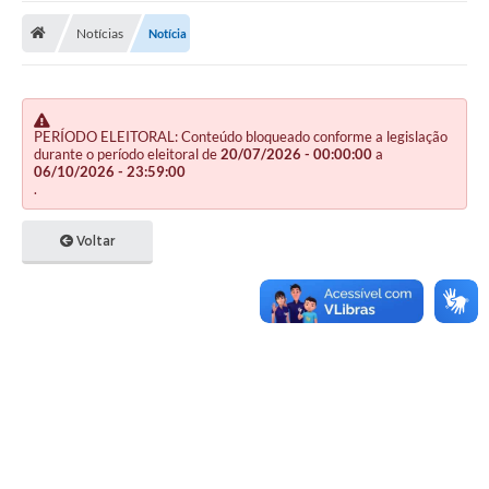
Notícias
Notícia
Publicações
A Prefeitura
A Nossa Cidade
PERÍODO ELEITORAL: Conteúdo bloqueado conforme a legislação
durante o período eleitoral de
20/07/2026 - 00:00:00
a
Mapa do Site
06/10/2026 - 23:59:00
.
Ouvidoria
Voltar
SIC
Legislação
Notícias
Formulários
Conselho Tutelar.
Carta de Serviços