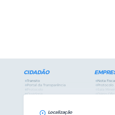
CIDADÃO
EMPRE
Transito
Nota Fisca
Portal da Transparência
Protocolo
Protocolo
Sala Mine
Ouvidoria
Diário Ofic
Vigilância Sanitária
Certidões
SIC
IPTU
IPTU
Licença de
Legislação
Licitações
Localização