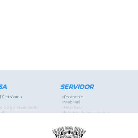
SA
SERVIDOR
l Eletrônica
Protocolo
WebMail
ira do Empreendedor
Help Desk
ial
Informe de rendimento
Contracheque
Formulários
 Localização
GPI
Diário Oficial