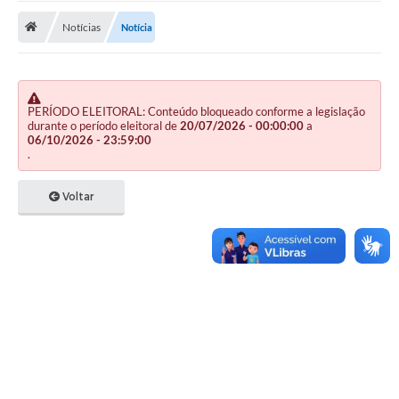
Notícias
Notícia
Publicações
A Prefeitura
A Nossa Cidade
PERÍODO ELEITORAL: Conteúdo bloqueado conforme a legislação
durante o período eleitoral de
20/07/2026 - 00:00:00
a
Mapa do Site
06/10/2026 - 23:59:00
.
Ouvidoria
Voltar
SIC
Legislação
Notícias
Formulários
Conselho Tutelar.
Carta de Serviços