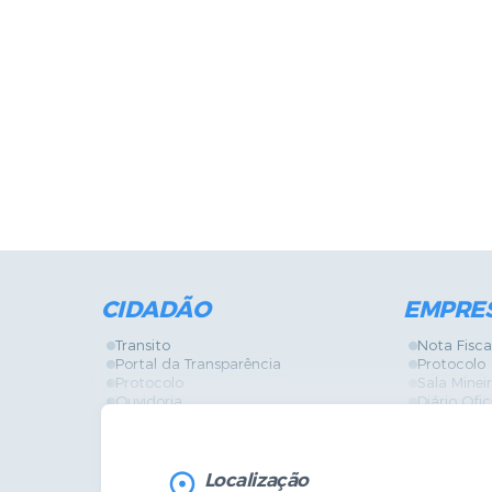
CIDADÃO
EMPRE
Transito
Nota Fisca
Portal da Transparência
Protocolo
Protocolo
Sala Mine
Ouvidoria
Diário Ofic
Vigilância Sanitária
Certidões
SIC
IPTU
IPTU
Licença de
Legislação
Licitações
Localização