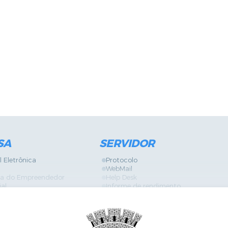
SA
SERVIDOR
l Eletrônica
Protocolo
WebMail
ira do Empreendedor
Help Desk
ial
Informe de rendimento
Contracheque
Formulários
 Localização
GPI
Diário Oficial