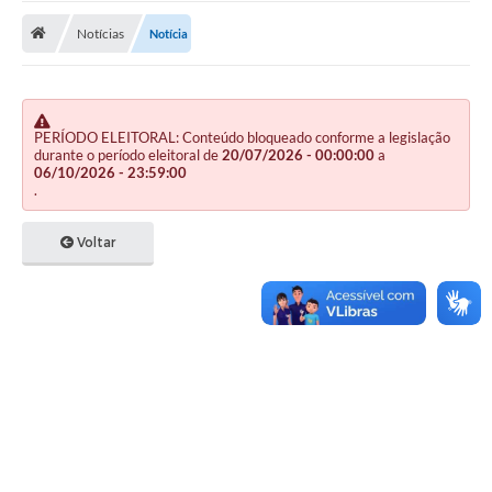
Notícias
Notícia
Publicações
A Prefeitura
A Nossa Cidade
PERÍODO ELEITORAL: Conteúdo bloqueado conforme a legislação
durante o período eleitoral de
20/07/2026 - 00:00:00
a
Mapa do Site
06/10/2026 - 23:59:00
.
Ouvidoria
Voltar
SIC
Legislação
Notícias
Formulários
Conselho Tutelar.
Carta de Serviços