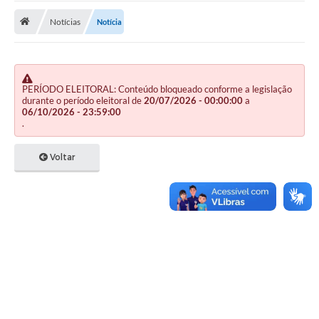
Notícias
Notícia
Publicações
A Prefeitura
A Nossa Cidade
PERÍODO ELEITORAL: Conteúdo bloqueado conforme a legislação
durante o período eleitoral de
20/07/2026 - 00:00:00
a
Mapa do Site
06/10/2026 - 23:59:00
.
Ouvidoria
Voltar
SIC
Legislação
Notícias
Formulários
Conselho Tutelar.
Carta de Serviços