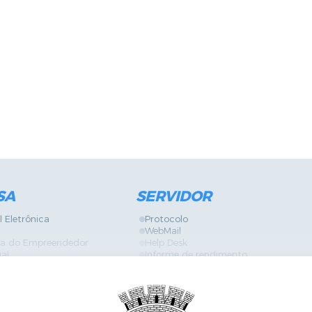
SA
SERVIDOR
l Eletrônica
Protocolo
WebMail
ira do Empreendedor
Help Desk
ial
Informe de rendimento
Contracheque
Formulários
 Localização
GPI
Diário Oficial