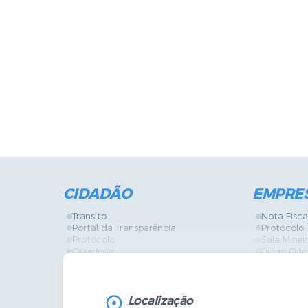
CIDADÃO
EMPRE
Transito
Nota Fisca
Portal da Transparência
Protocolo
Protocolo
Sala Mine
Ouvidoria
Diário Ofic
Vigilância Sanitária
Certidões
SIC
IPTU
IPTU
Licença de
Legislação
Licitações
Localização