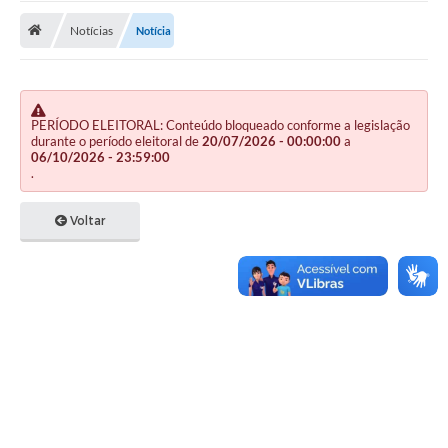
Notícias
Notícia
Publicações
A Prefeitura
A Nossa Cidade
PERÍODO ELEITORAL: Conteúdo bloqueado conforme a legislação
durante o período eleitoral de
20/07/2026 - 00:00:00
a
Mapa do Site
06/10/2026 - 23:59:00
.
Ouvidoria
Voltar
SIC
Legislação
Notícias
Formulários
Conselho Tutelar.
Carta de Serviços