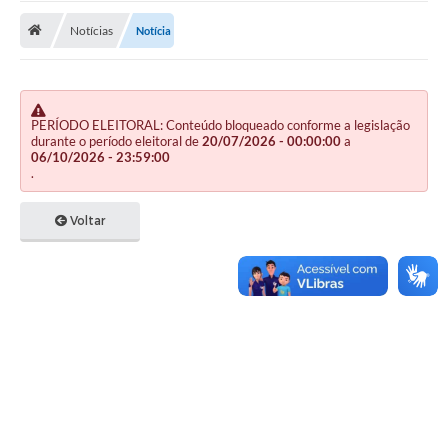
Notícias
Notícia
Publicações
A Prefeitura
A Nossa Cidade
PERÍODO ELEITORAL: Conteúdo bloqueado conforme a legislação
durante o período eleitoral de
20/07/2026 - 00:00:00
a
Mapa do Site
06/10/2026 - 23:59:00
.
Ouvidoria
Voltar
SIC
Legislação
Notícias
Formulários
Conselho Tutelar.
Carta de Serviços