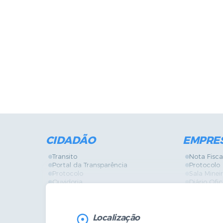
CIDADÃO
EMPRE
Transito
Nota Fisca
Portal da Transparência
Protocolo
Protocolo
Sala Mine
Ouvidoria
Diário Ofic
Vigilância Sanitária
Certidões
SIC
IPTU
IPTU
Licença de
Legislação
Licitações
Localização