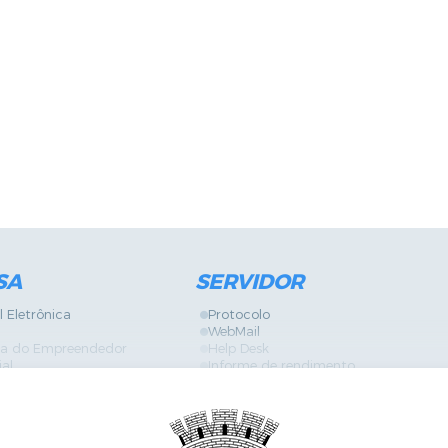
SA
SERVIDOR
l Eletrônica
Protocolo
WebMail
ira do Empreendedor
Help Desk
ial
Informe de rendimento
Contracheque
Formulários
 Localização
GPI
Diário Oficial