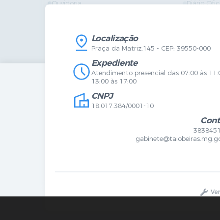
Ouvidoria
Diário Ofic
Vigilância Sanitária
Certidões
SIC
IPTU
IPTU
Licença de
Legislação
Licitações
Localização
Diário Oficial
Serviços O
Praça da Matriz,145 - CEP: 39550-000
Mapa do Site
Vigilância 
Certidões
SIC
Expediente
Agenda de Eventos
Atendimento presencial das 07:00 às 11:
Concursos
13:00 às 17:00
Carta de Serviços
CNPJ
Telefones Úteis
Contato
18.017.384/0001-10
Newsletter
Cont
383845
gabinete@taiobeiras.mg.go
Ve