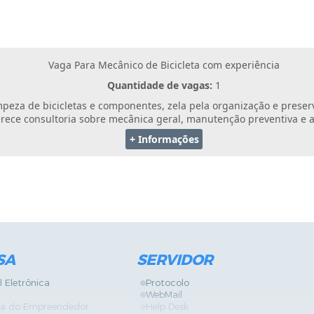
Vaga Para Mecânico de Bicicleta com experiência
Quantidade de vagas:
1
peza de bicicletas e componentes, zela pela organização e prese
ferece consultoria sobre mecânica geral, manutenção preventiva e 
+ Informações
SA
SERVIDOR
l Eletrônica
Protocolo
WebMail
ira do Empreendedor
Help Desk