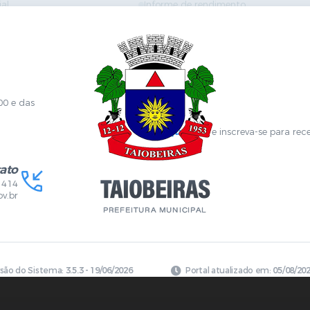
ial
Informe de rendimento
Contracheque
Formulários
 Localização
GPI
Diário Oficial
nline
Fale com RH
Sanitária
SGDI - Sistema de Gerência de Deman
Concurso Público e Processo Seletivo
Portal da Atenção Primaria
00 e das
Clique aqui
e inscreva-se para rec
ato
1414
v.br
rsão do Sistema:
3.5.3 - 19/06/2026
Portal atualizado em:
05/08/202