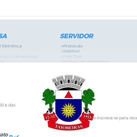
SA
SERVIDOR
l Eletrônica
Protocolo
WebMail
ira do Empreendedor
Help Desk
ial
Informe de rendimento
Contracheque
Formulários
 Localização
GPI
Diário Oficial
nline
Fale com RH
Sanitária
SGDI - Sistema de Gerência de Deman
Concurso Público e Processo Seletivo
Portal da Atenção Primaria
00 e das
Clique aqui
e inscreva-se para rec
ato