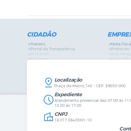
CIDADÃO
EMPRE
Transito
Nota Fisca
Portal da Transparência
Protocolo
Protocolo
Sala Mine
Ouvidoria
Diário Ofic
Vigilância Sanitária
Certidões
SIC
IPTU
IPTU
Licença de
Legislação
Licitações
Localização
Diário Oficial
Serviços O
Praça da Matriz,145 - CEP: 39550-000
Mapa do Site
Vigilância 
Certidões
SIC
Expediente
Agenda de Eventos
Atendimento presencial das 07:00 às 11:
Concursos
13:00 às 17:00
Carta de Serviços
CNPJ
Telefones Úteis
Contato
18.017.384/0001-10
Newsletter
Cont