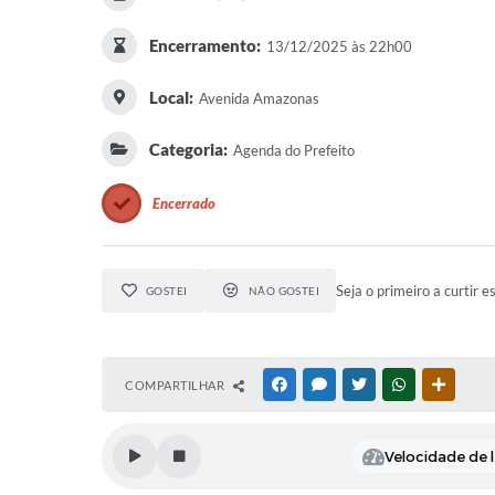
Encerramento:
13/12/2025 às 22h00
Local:
Avenida Amazonas
Categoria:
Agenda do Prefeito
Encerrado
Seja o primeiro a curtir e
GOSTEI
NÃO GOSTEI
COMPARTILHAR
FACEBOOK
MESSENGER
TWITTER
WHATSAPP
OUTRAS
Velocidade de l