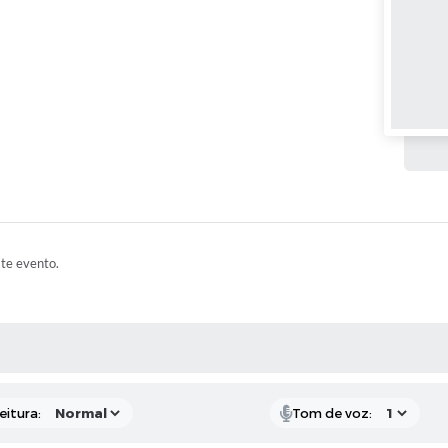
ste evento.
 MÍDIAS
eitura:
Tom de voz: