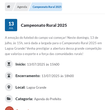
Agenda
Campeonato Rural 2025
Publicações
A Prefeitura
13
Campeonato Rural 2025
JUL
A Nossa Cidade
A emoção do futebol do campo vai começar! Neste domingo, 13 de
Mapa do Site
julho, às 15h, será dada a largada para o Campeonato Rural 2025 em
Ouvidoria
Lagoa Grande! Venha prestigiar a abertura dessa grande competição
que valoriza o esporte e a força das comunidades rurais!
SIC
Início:
13/07/2025 às 15h00
Legislação
Encerramento:
13/07/2025 às 18h00
Notícias
Formulários
Local:
Lagoa Grande
Conselho Tutelar.
Categoria:
Agenda do Prefeito
Carta de Serviços