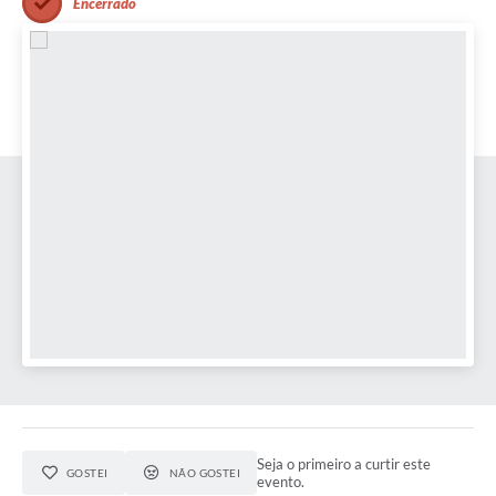
Encerrado
Obras
Emprega
Agenda
Galeria de Fotos
Galeria de Vídeos
Serviços Online
Enquete
Links
Telefones Úteis
Contato
Sala M. do Empreendedor
Seja o primeiro a curtir este
GOSTEI
NÃO GOSTEI
evento.