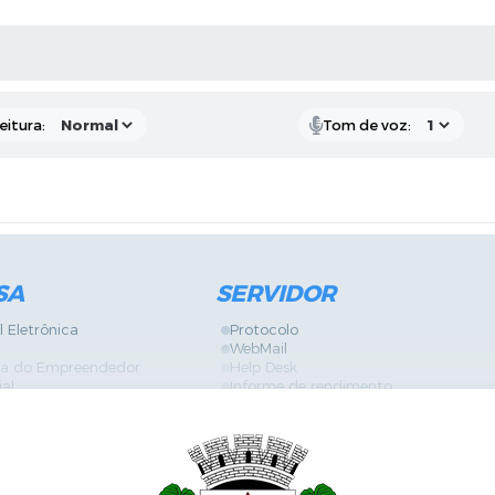
 MÍDIAS
eitura:
Tom de voz:
SA
SERVIDOR
l Eletrônica
Protocolo
WebMail
ira do Empreendedor
Help Desk
ial
Informe de rendimento
Contracheque
Formulários
 Localização
GPI
Diário Oficial
nline
Fale com RH