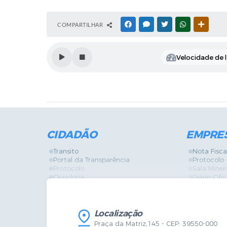
COMPARTILHAR
FACEBOOK
MESSENGER
TWITTER
WHATSAPP
OUTRAS
Velocidade de l
CIDADÃO
EMPRE
Transito
Nota Fisca
Portal da Transparência
Protocolo
Protocolo
Sala Mine
Ouvidoria
Diário Ofic
Vigilância Sanitária
Certidões
SIC
IPTU
IPTU
Licença de
Legislação
Licitações
Localização
Diário Oficial
Serviços O
Praça da Matriz,145 - CEP: 39550-000