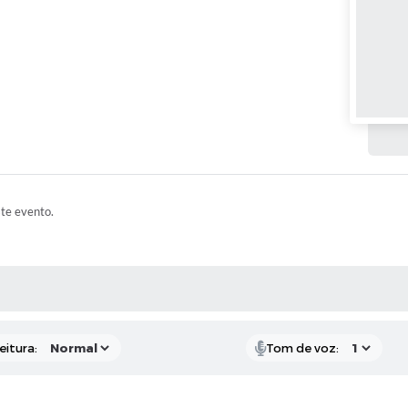
ste evento.
 MÍDIAS
eitura:
Tom de voz: