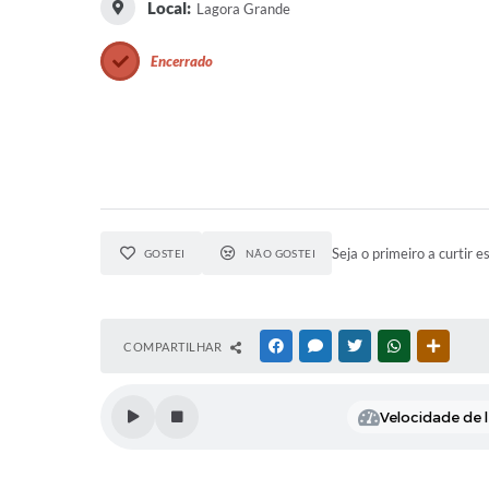
Local:
Lagora Grande
Encerrado
Seja o primeiro a curtir e
GOSTEI
NÃO GOSTEI
COMPARTILHAR
FACEBOOK
MESSENGER
TWITTER
WHATSAPP
OUTRAS
Velocidade de l