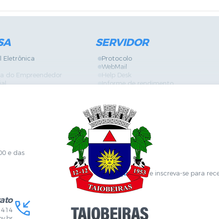
SA
SERVIDOR
l Eletrônica
Protocolo
WebMail
ira do Empreendedor
Help Desk
ial
Informe de rendimento
Contracheque
Formulários
 Localização
GPI
Diário Oficial
nline
Fale com RH
Sanitária
SGDI - Sistema de Gerência de Deman
Concurso Público e Processo Seletivo
Portal da Atenção Primaria
00 e das
Clique aqui
e inscreva-se para rec
ato
1414
v.br