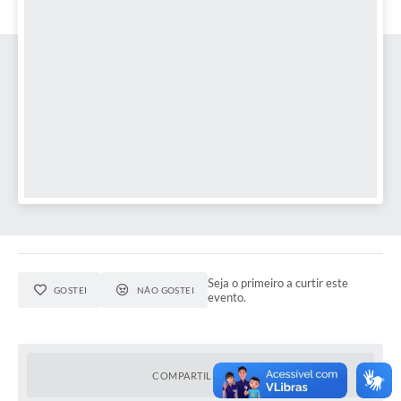
Obras
Emprega
Agenda
Galeria de Fotos
Galeria de Vídeos
Serviços Online
Enquete
Links
Seja o primeiro a curtir este
GOSTEI
NÃO GOSTEI
evento.
Telefones Úteis
Contato
Sala M. do Empreendedor
COMPARTILHAR