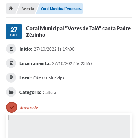
Agenda
Coral Municipal "Vozes de...
Publicações
A Prefeitura
Coral Municipal "Vozes de Taiô" canta Padre
27
Zézinho
OUT
A Nossa Cidade
Mapa do Site
Início:
27/10/2022 às 19h00
Ouvidoria
Encerramento:
27/10/2022 às 23h59
SIC
Local:
Câmara Municipal
Legislação
Categoria:
Cultura
Notícias
Encerrado
Formulários
Conselho Tutelar.
Carta de Serviços