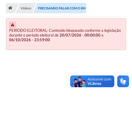
Vídeos
PRECISANDO FALAR COM O RH
Publicações
A Prefeitura
PERÍODO ELEITORAL: Conteúdo bloqueado conforme a legislação
A Nossa Cidade
durante o período eleitoral de
20/07/2026 - 00:00:00
a
06/10/2026 - 23:59:00
.
Mapa do Site
Ouvidoria
SIC
Legislação
Notícias
Formulários
Conselho Tutelar.
Carta de Serviços