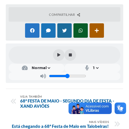
Obras
COMPARTILHAR
Emprega
Agenda
Galeria de Fotos
Galeria de Vídeos
Serviços Online
Enquete
Links
Telefones Úteis
VEJA TAMBÉM
68ª FESTA DE MAIO - SEGUNDO DIA DE FESTA -
XAND AVIÕES
Contato
Sala M. do Empreendedor
MAIS VÍDEOS
Está chegando a 68ª Festa de Maio em Taiobeiras!