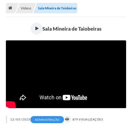
Vídeos
Sala Mineira de Taiobeiras
Publicações
A Prefeitura
Sala Mineira de Taiobeiras
A Nossa Cidade
Mapa do Site
Ouvidoria
SIC
Legislação
Notícias
Formulários
Conselho Tutelar.
12/05/2025
879 VISUALIZAÇÕES
ADMINISTRAÇÃO
Carta de Serviços