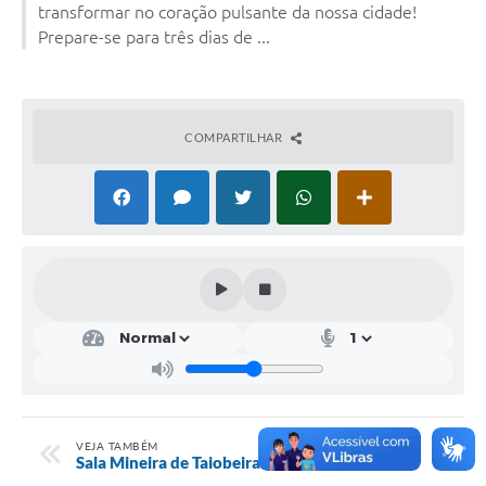
transformar no coração pulsante da nossa cidade!
Obras
Prepare-se para três dias de ...
Emprega
Agenda
COMPARTILHAR
Galeria de Fotos
Galeria de Vídeos
Serviços Online
Enquete
Links
Telefones Úteis
Contato
Sala M. do Empreendedor
VEJA TAMBÉM
Sala Mineira de Taiobeiras