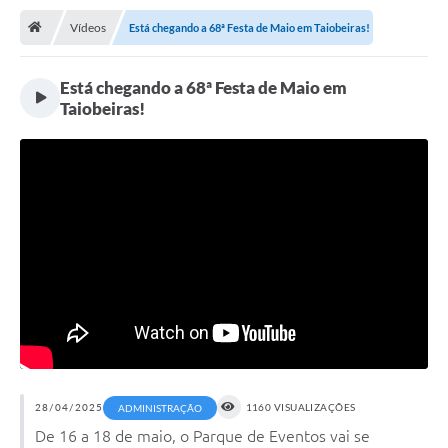
Vídeos
Está chegando a 68ª Festa de Maio em Taiobeiras!
Publicações
A Prefeitura
Está chegando a 68ª Festa de Maio em
Taiobeiras!
A Nossa Cidade
Mapa do Site
Ouvidoria
SIC
Legislação
Notícias
Formulários
Conselho Tutelar.
28/04/2025
1160 VISUALIZAÇÕES
ADMINISTRAÇÃO
Carta de Serviços
De 16 a 18 de maio, o Parque de Eventos vai se