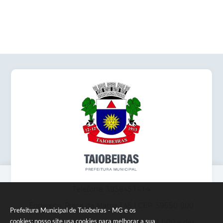
Obras
Emprega
Agenda
Galeria de Fotos
Galeria de Vídeos
Serviços Online
Enquete
Links
Telefones Úteis
Contato
Telefone: 3838451414
Sala M. do Empreendedor
Endereço: Praça da Matriz,145 | CEP: 39550-000
Prefeitura Municipal de Taiobeiras - MG e os
cookies: nosso site usa cookies para melhorar a sua
Atendimento presencial das 07:00 às 11:00 e das