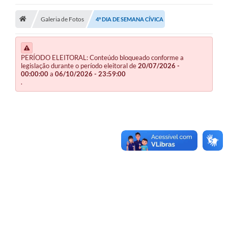
Publicações
Galeria de Fotos
4° DIA DE SEMANA CÍVICA
A Prefeitura
PERÍODO ELEITORAL: Conteúdo bloqueado conforme a
A Nossa Cidade
legislação durante o período eleitoral de
20/07/2026 -
00:00:00
a
06/10/2026 - 23:59:00
Mapa do Site
.
Ouvidoria
SIC
Legislação
Notícias
Formulários
Conselho Tutelar.
Carta de Serviços