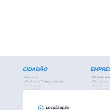
CIDADÃO
EMPRE
Transito
Nota Fisca
Portal da Transparência
Protocolo
Protocolo
Sala Mine
Ouvidoria
Diário Ofic
Vigilância Sanitária
Certidões
SIC
IPTU
IPTU
Licença de
Legislação
Licitações
Localização