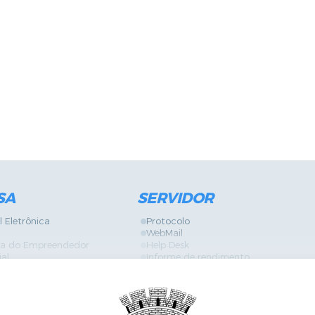
SA
SERVIDOR
l Eletrônica
Protocolo
WebMail
ira do Empreendedor
Help Desk
ial
Informe de rendimento
Contracheque
Formulários
 Localização
GPI
Diário Oficial