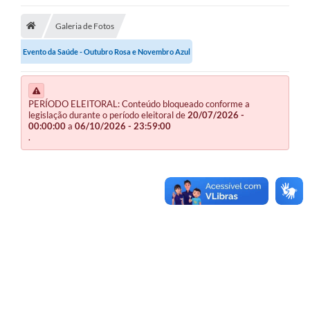
Publicações
Galeria de Fotos
Evento da Saúde - Outubro Rosa e Novembro Azul
A Prefeitura
A Nossa Cidade
PERÍODO ELEITORAL: Conteúdo bloqueado conforme a
Mapa do Site
legislação durante o período eleitoral de
20/07/2026 -
00:00:00
a
06/10/2026 - 23:59:00
Ouvidoria
.
SIC
Legislação
Notícias
Formulários
Conselho Tutelar.
Carta de Serviços