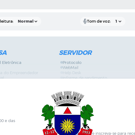
AS MÍDIAS
eitura:
Tom de voz:
SA
SERVIDOR
l Eletrônica
Protocolo
WebMail
ira do Empreendedor
Help Desk
ial
Informe de rendimento
Contracheque
Formulários
 Localização
GPI
Diário Oficial
nline
Fale com RH
Sanitária
SGDI - Sistema de Gerência de Deman
Concurso Público e Processo Seletivo
Portal da Atenção Primaria
00 e das
Clique aqui
e inscreva-se para rec