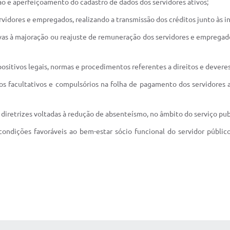
ção e aperfeiçoamento do cadastro de dados dos servidores ativos;
idores e empregados, realizando a transmissão dos créditos junto às in
tivas à majoração ou reajuste de remuneração dos servidores e empreg
positivos legais, normas e procedimentos referentes a direitos e dever
 facultativos e compulsórios na folha de pagamento dos servidores at
e diretrizes voltadas à redução de absenteísmo, no âmbito do serviço pub
condições favoráveis ao bem-estar sócio funcional do servidor públi