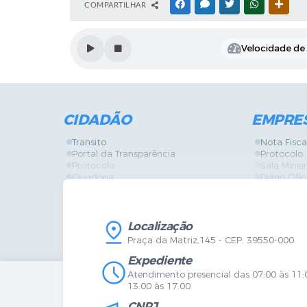
COMPARTILHAR
FACEBOOK
MESSENGER
TWITTER
WHATSAPP
OUTR
Velocidade de l
CIDADÃO
EMPRE
Transito
Nota Fisca
Portal da Transparência
Protocolo
Protocolo
Sala Mine
Ouvidoria
Diário Ofic
Vigilância Sanitária
Certidões
SIC
IPTU
IPTU
Licença de
Legislação
Licitações
Localização
Diário Oficial
Serviços O
Praça da Matriz,145 - CEP: 39550-000
Mapa do Site
Vigilância 
Certidões
SIC
Expediente
Agenda de Eventos
Atendimento presencial das 07:00 às 11:
Concursos
13:00 às 17:00
Carta de Serviços
CNPJ
Telefones Úteis