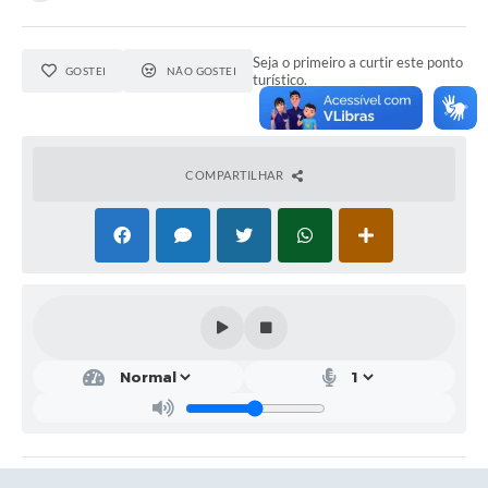
Obras
Seja o primeiro a curtir este ponto
Emprega
GOSTEI
NÃO GOSTEI
turístico.
Agenda
Galeria de Fotos
COMPARTILHAR
Galeria de Vídeos
Serviços Online
Enquete
Links
Telefones Úteis
Contato
Sala M. do Empreendedor