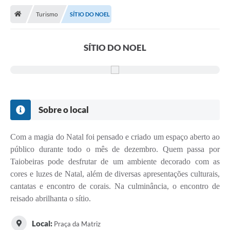
Turismo
SÍTIO DO NOEL
Publicações
A Prefeitura
SÍTIO DO NOEL
A Nossa Cidade
Mapa do Site
Ouvidoria
Sobre o local
SIC
Com a magia do Natal foi pensado e criado um espaço aberto ao
Legislação
público durante todo o mês de dezembro. Quem passa por
Notícias
Taiobeiras pode desfrutar de um ambiente decorado com as
cores e luzes de Natal, além de diversas apresentações culturais,
Formulários
cantatas e encontro de corais. Na culminância, o encontro de
reisado abrilhanta o sítio.
Conselho Tutelar.
Carta de Serviços
Local:
Praça da Matriz