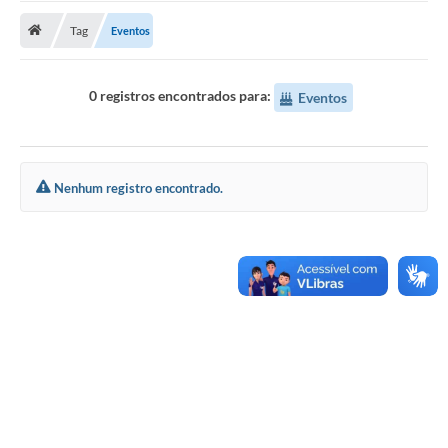
Tag
Eventos
Publicações
A Prefeitura
0 registros encontrados para:
Eventos
A Nossa Cidade
Mapa do Site
Nenhum registro encontrado.
Ouvidoria
SIC
Legislação
Notícias
Formulários
Conselho Tutelar.
Carta de Serviços