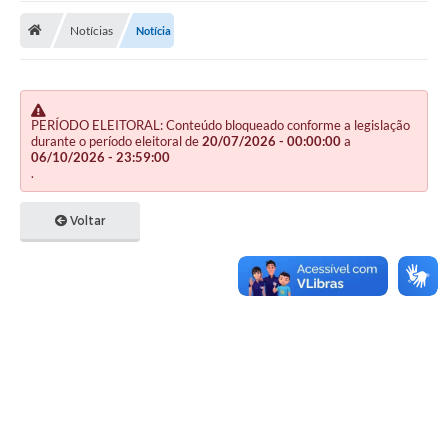
Notícias
Notícia
Publicações
A Prefeitura
A Nossa Cidade
PERÍODO ELEITORAL: Conteúdo bloqueado conforme a legislação
durante o período eleitoral de
20/07/2026 - 00:00:00
a
Mapa do Site
06/10/2026 - 23:59:00
.
Ouvidoria
Voltar
SIC
Legislação
Notícias
Formulários
Conselho Tutelar.
Carta de Serviços