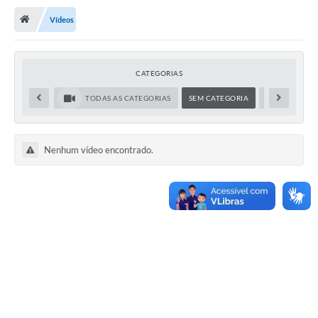
Vídeos
Publicações
A Prefeitura
CATEGORIAS
A Nossa Cidade
TODAS AS CATEGORIAS
SEM CATEGORIA
ADMINISTRA
Mapa do Site
Ouvidoria
Nenhum vídeo encontrado.
SIC
Legislação
Notícias
Formulários
Conselho Tutelar.
Carta de Serviços