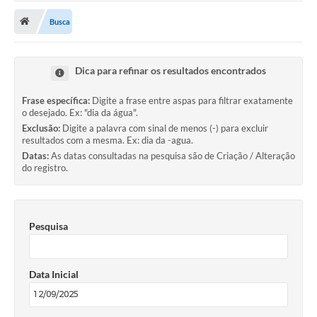
Busca
Publicações
A Prefeitura
Dica para refinar os resultados encontrados
A Nossa Cidade
Frase específica:
Digite a frase entre aspas para filtrar exatamente
Mapa do Site
o desejado. Ex: "dia da água".
Exclusão:
Digite a palavra com sinal de menos (-) para excluir
Ouvidoria
resultados com a mesma. Ex: dia da -agua.
Datas:
As datas consultadas na pesquisa são de Criação / Alteração
SIC
do registro.
Legislação
Notícias
Pesquisa
Formulários
Data Inicial
Conselho Tutelar.
Carta de Serviços