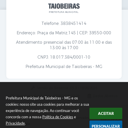
Telefone: 3838451414
Endereço: Praça da Matriz,145 | CEP: 39550-000
Atendimento presencial das 07:00 às 11:00 e das
13:00 às 17:00
CNPJ: 18.017.384/0001-10
Prefeitura Municipal de Taiobeiras - MG
Versão do Sistema:
3.5.3 - 19/06/2026
Portal atualizado em:
07/08/2026 12:00
Dados Abertos
Prefeitura Municipal de Taiobeiras - MG e os
cookies: nosso site usa cookies para melhorar a sua
experiência de navegação. Ao continuar você
ACEITAR
concorda com a nossa
Política de Cookies
e
Copyright Instar - 2006-2026. Todos os direitos reservados -
Privacidade
.
Instar Tecnologia
PERSONALIZAR