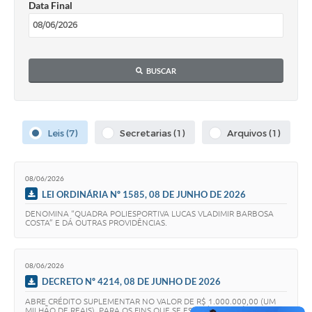
Data Final
Obras
Emprega
Agenda
BUSCAR
Galeria de Fotos
Galeria de Vídeos
Leis (7)
Secretarias (1)
Arquivos (1)
Serviços Online
Enquete
08/06/2026
LEI ORDINÁRIA Nº 1585, 08 DE JUNHO DE 2026
Links
DENOMINA “QUADRA POLIESPORTIVA LUCAS VLADIMIR BARBOSA
COSTA” E DÁ OUTRAS PROVIDÊNCIAS.
Telefones Úteis
Contato
08/06/2026
DECRETO Nº 4214, 08 DE JUNHO DE 2026
Sala M. do Empreendedor
ABRE CRÉDITO SUPLEMENTAR NO VALOR DE R$ 1.000.000,00 (UM
MILHÃO DE REAIS), PARA OS FINS QUE SE ESPECÍFICA E DÁ OUTRAS