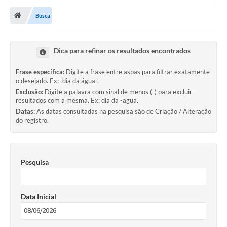
Busca
Publicações
A Prefeitura
Dica para refinar os resultados encontrados
A Nossa Cidade
Frase específica:
Digite a frase entre aspas para filtrar exatamente
Mapa do Site
o desejado. Ex: "dia da água".
Exclusão:
Digite a palavra com sinal de menos (-) para excluir
Ouvidoria
resultados com a mesma. Ex: dia da -agua.
Datas:
As datas consultadas na pesquisa são de Criação / Alteração
SIC
do registro.
Legislação
Notícias
Pesquisa
Formulários
Data Inicial
Conselho Tutelar.
Carta de Serviços