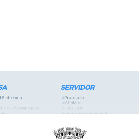
SA
SERVIDOR
l Eletrônica
Protocolo
WebMail
ira do Empreendedor
Help Desk
ial
Informe de rendimento
Contracheque
Formulários
 Localização
GPI
Diário Oficial