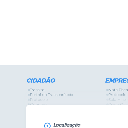
CIDADÃO
EMPRE
Transito
Nota Fisca
Portal da Transparência
Protocolo
Protocolo
Sala Mine
Ouvidoria
Diário Ofic
Vigilância Sanitária
Certidões
SIC
IPTU
IPTU
Licença de
Legislação
Licitações
Localização