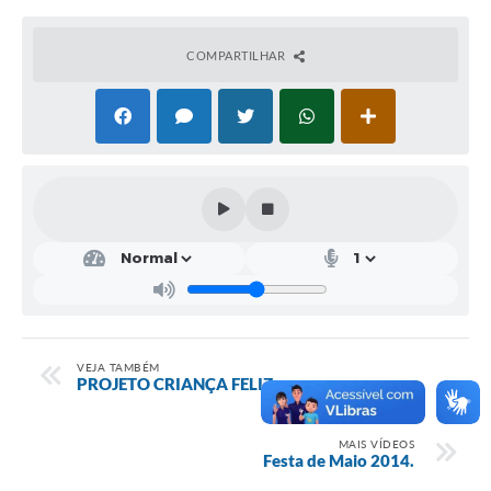
Obras
COMPARTILHAR
Emprega
Agenda
Galeria de Fotos
Galeria de Vídeos
Serviços Online
Enquete
Links
Telefones Úteis
VEJA TAMBÉM
PROJETO CRIANÇA FELIZ
Contato
MAIS VÍDEOS
Sala M. do Empreendedor
Festa de Maio 2014.