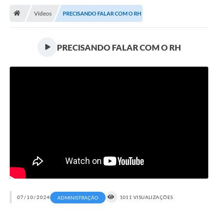
Vídeos
PRECISANDO FALAR COM O RH
Publicações
A Prefeitura
PRECISANDO FALAR COM O RH
A Nossa Cidade
Mapa do Site
Ouvidoria
SIC
Legislação
Notícias
Formulários
Conselho Tutelar.
07/10/2024
1011 VISUALIZAÇÕES
ADMINISTRAÇÃO
Carta de Serviços