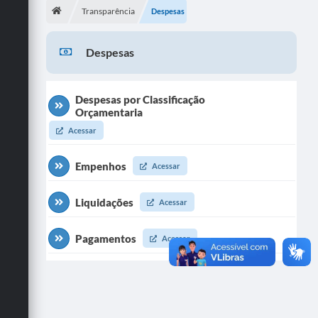
Transparência
Despesas
Publicações
Despesas
A Prefeitura
A Nossa Cidade
Despesas por Classificação
Orçamentaria
Mapa do Site
Acessar
Ouvidoria
Empenhos
SIC
Acessar
Legislação
Liquidações
Acessar
Notícias
Pagamentos
Acessar
Formulários
Conselho Tutelar.
Carta de Serviços