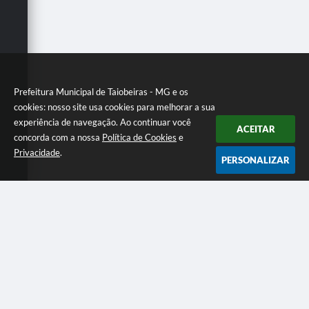
Secretarias
Prefeitura Municipal de Taiobeiras - MG e os
cookies: nosso site usa cookies para melhorar a sua
experiência de navegação. Ao continuar você
ACEITAR
concorda com a nossa
Política de Cookies
e
Privacidade
.
PERSONALIZAR