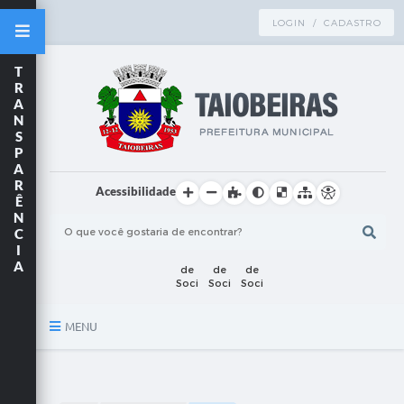
LOGIN / CADASTRO
T
R
A
N
S
P
A
R
Acessibilidade
Ê
N
C
I
A
MENU
Principal
TRANSPARÊNCIA