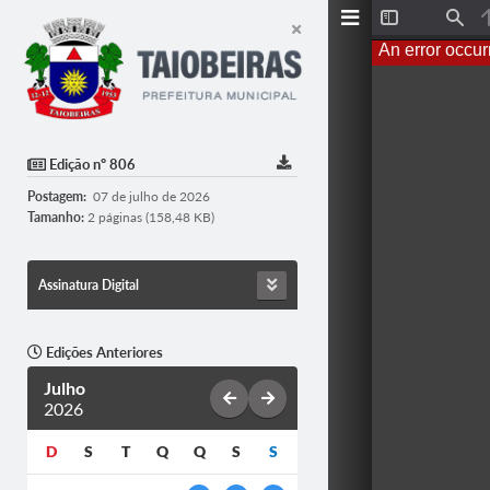
T
F
o
i
An error occur
g
n
g
d
l
e
S
i
d
Edição nº 806
e
b
Postagem:
07 de julho de 2026
a
r
Tamanho:
2 páginas (158,48 KB)
Assinatura Digital
Edições Anteriores
Julho
2026
D
S
T
Q
Q
S
S