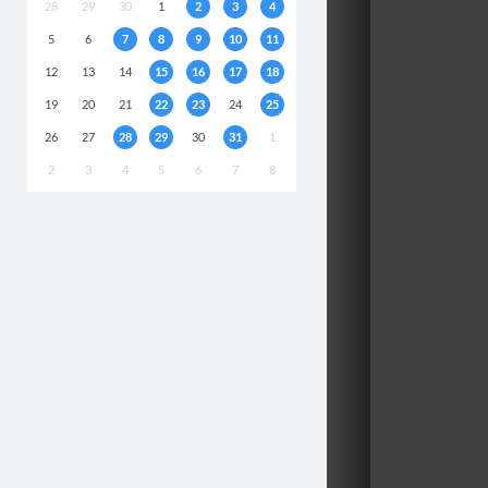
28
29
30
1
2
3
4
5
6
7
8
9
10
11
12
13
14
15
16
17
18
19
20
21
22
23
24
25
26
27
28
29
30
31
1
2
3
4
5
6
7
8