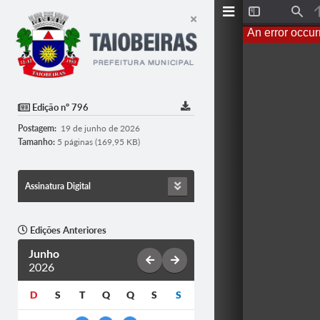
T
F
o
i
An error occur
g
n
g
d
l
e
S
i
d
Edição nº 796
e
b
Postagem:
19 de junho de 2026
a
r
Tamanho:
5 páginas (169,95 KB)
Assinatura Digital
Edições Anteriores
Junho
2026
D
S
T
Q
Q
S
S