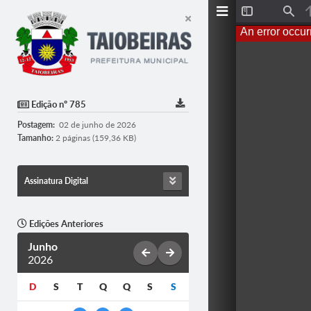
T
F
o
i
An error occur
g
n
g
d
l
e
S
i
d
Edição nº 785
e
b
Postagem:
02 de junho de 2026
a
r
Tamanho:
2 páginas (159,36 KB)
Assinatura Digital
Edições Anteriores
Junho
2026
D
S
T
Q
Q
S
S