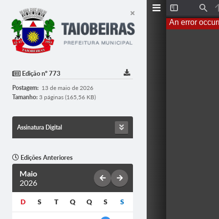
T
F
o
i
An error occur
g
n
g
d
l
e
S
i
d
Edição nº 773
e
b
Postagem:
13 de maio de 2026
a
r
Tamanho:
3 páginas (165,56 KB)
Assinatura Digital
Edições Anteriores
Maio
2026
D
S
T
Q
Q
S
S