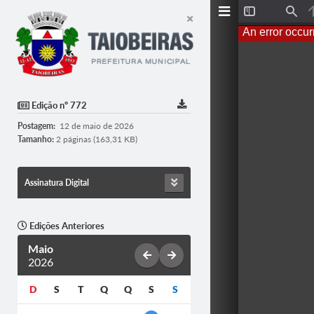
T
F
o
i
An error occur
g
n
g
d
l
e
S
i
d
Edição nº 772
e
b
Postagem:
12 de maio de 2026
a
r
Tamanho:
2 páginas (163,31 KB)
Assinatura Digital
Edições Anteriores
Maio
2026
D
S
T
Q
Q
S
S