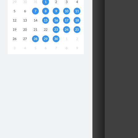
29
30
31
1
2
3
4
5
6
7
8
9
10
11
12
13
14
15
16
17
18
19
20
21
22
23
24
25
26
27
28
29
30
1
2
3
4
5
6
7
8
9