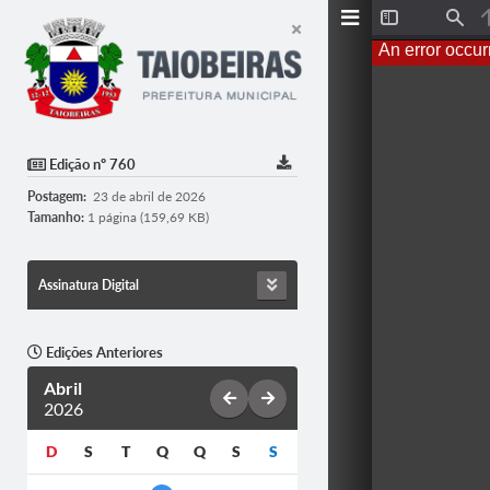
T
F
o
i
An error occur
g
n
g
d
l
e
S
i
d
Edição nº 760
e
b
Postagem:
23 de abril de 2026
a
r
Tamanho:
1 página (159,69 KB)
Assinatura Digital
Edições Anteriores
Abril
2026
D
S
T
Q
Q
S
S