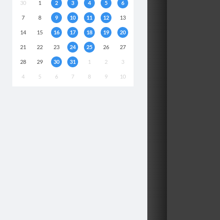
30
1
2
3
4
5
6
7
8
9
10
11
12
13
14
15
16
17
18
19
20
21
22
23
24
25
26
27
28
29
30
31
1
2
3
4
5
6
7
8
9
10