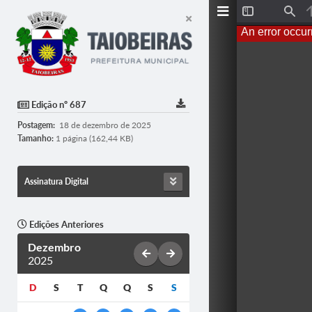
T
F
o
i
An error occur
g
n
g
d
l
e
S
i
d
Edição nº 687
e
b
Postagem:
18 de dezembro de 2025
a
r
Tamanho:
1 página (162,44 KB)
Assinatura Digital
Edições Anteriores
Dezembro
2025
D
S
T
Q
Q
S
S