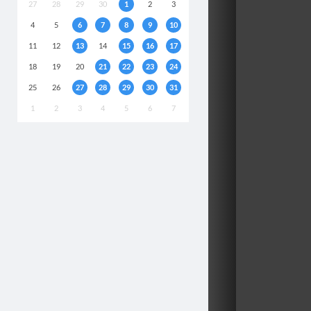
27
28
29
30
1
2
3
4
5
6
7
8
9
10
11
12
13
14
15
16
17
18
19
20
21
22
23
24
25
26
27
28
29
30
31
1
2
3
4
5
6
7