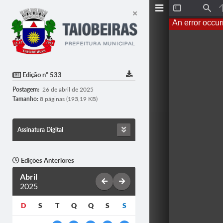
T
F
o
i
An error occur
g
n
g
d
l
e
S
i
d
Edição nº 533
e
b
Postagem:
26 de abril de 2025
a
r
Tamanho:
8 páginas (193,19 KB)
Assinatura Digital
Edições Anteriores
Abril
2025
D
S
T
Q
Q
S
S