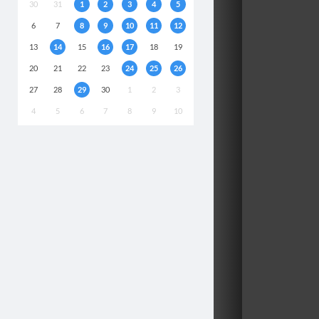
30
31
1
2
3
4
5
6
7
8
9
10
11
12
13
14
15
16
17
18
19
20
21
22
23
24
25
26
27
28
29
30
1
2
3
4
5
6
7
8
9
10