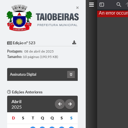
T
F
o
i
An error occur
g
n
g
d
l
e
S
i
d
Edição nº 523
e
b
Postagem:
08 de abril de 2025
a
r
Tamanho:
10 páginas (190,95 KB)
Assinatura Digital
Edições Anteriores
Abril
2025
D
S
T
Q
Q
S
S