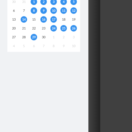
30
31
1
2
3
4
5
6
7
8
9
10
11
12
13
14
15
16
17
18
19
20
21
22
23
24
25
26
27
28
29
30
1
2
3
4
5
6
7
8
9
10