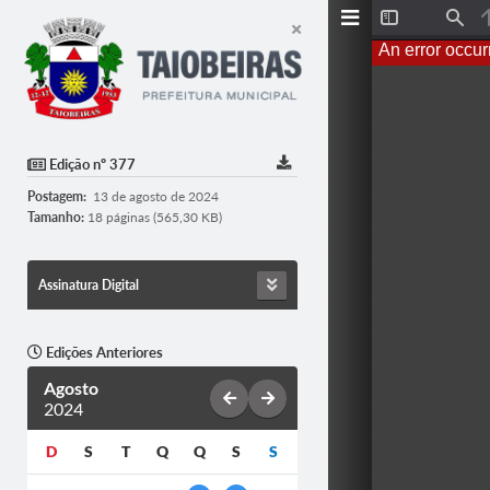
T
F
o
i
An error occur
g
n
g
d
l
e
S
i
d
Edição nº 377
e
b
Postagem:
13 de agosto de 2024
a
r
Tamanho:
18 páginas (565,30 KB)
Assinatura Digital
Edições Anteriores
Agosto
2024
D
S
T
Q
Q
S
S